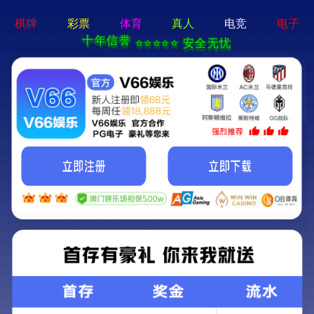
w66注册-通用免费下载
致力电气事业 创享
生产菱格上胶绝缘纸、菱格上胶薄膜、DMD预浸材料、铝箔屏